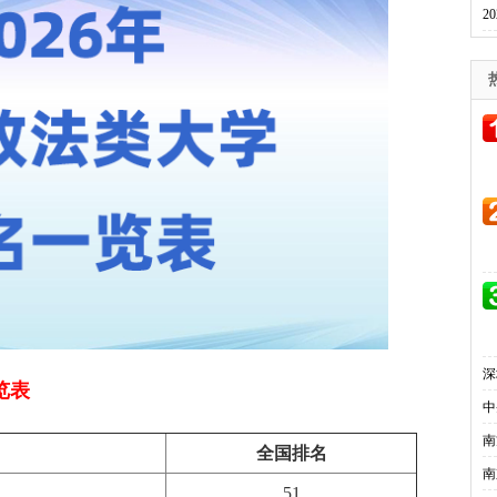
2
深
览表
中
南
全国排名
南
51