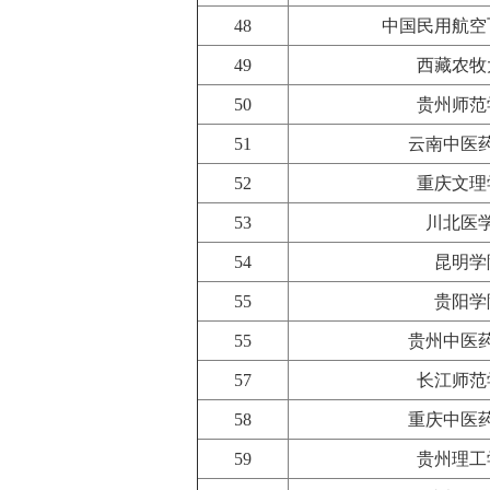
48
中国民用航空
49
西藏农牧
50
贵州师范
51
云南中医
52
重庆文理
53
川北医
54
昆明学
55
贵阳学
55
贵州中医
57
长江师范
58
重庆中医
59
贵州理工