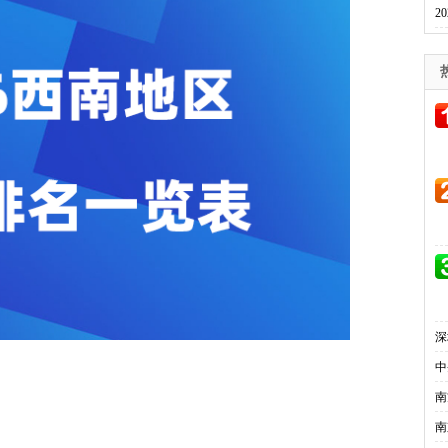
2
深
中
南
南