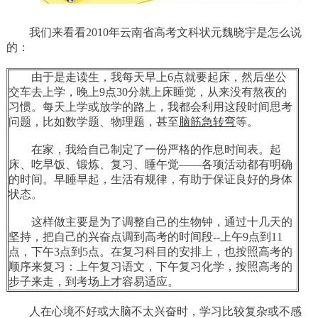
我们来看看2010年云南省高考文科状元魏晓宇是怎么说
的：
由于是走读生，我每天早上6点就要起床，然后坐公
交车去上学，晚上9点30分就上床睡觉，从来没有熬夜的
习惯。每天上学或放学的路上，我都会利用这段时间思考
问题，比如数学题、物理题，甚至
脑筋急转弯
等。
在家，我给自己制定了一份严格的作息时间表。起
床、吃早饭、锻炼、复习、睡午觉——各项活动都有明确
的时间。早睡早起，生活有规律，有助于保证良好的身体
状态。
这样做主要是为了调整自己的生物钟，通过十几天的
坚持，把自己的兴奋点调到高考的时间段--上午9点到11
点，下午3点到5点。在复习科目的安排上，也按照高考的
顺序来复习：上午复习语文，下午复习化学，按照高考的
步子来走，到考场上才容易适应。
人在心境不好或大脑不太兴奋时，学习比较复杂或不感