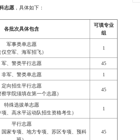
本科志愿
，具体如下：
可填专业
各批次具体包含
组
军事类单志愿
1
（仅空军、海军招飞）
军、警类平行志愿
45
非军、警类单志愿
1
定向招生平行志愿
45
警察学院须填在第一个志愿）
特殊选拔单志愿
1
专项、高水平运动队招生资格考生）
平行志愿
、国家专项、地方专项、苏区专项、预科
45
班）