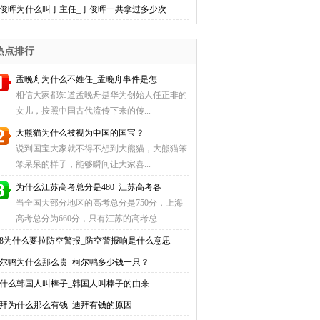
俊晖为什么叫丁主任_丁俊晖一共拿过多少次
热点排行
孟晚舟为什么不姓任_孟晚舟事件是怎
相信大家都知道孟晚舟是华为创始人任正非的
女儿，按照中国古代流传下来的传...
大熊猫为什么被视为中国的国宝？
说到国宝大家就不得不想到大熊猫，大熊猫笨
笨呆呆的样子，能够瞬间让大家喜...
为什么江苏高考总分是480_江苏高考各
当全国大部分地区的高考总分是750分，上海
高考总分为660分，只有江苏的高考总...
18为什么要拉防空警报_防空警报响是什么意思
尔鸭为什么那么贵_柯尔鸭多少钱一只？
什么韩国人叫棒子_韩国人叫棒子的由来
拜为什么那么有钱_迪拜有钱的原因