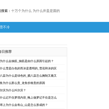
门搜索：
十万个为什么
为什么井盖是圆的
雪不冷
冷
每日推荐
为什么会抽筋_抽筋是由什么原因引起的？
什么雪是白色的而冰是透明的_雪花和冰的区
八蒜为什么是绿色的_腊八蒜怎么腌制又脆又
鱼为什么那么贵_龙鱼价格贵的原因
尔滨为什么叫尔滨？
什么记不住梦境内容_晚上做梦记不住是怎么
球上为什么会有山_山是怎么形成的？