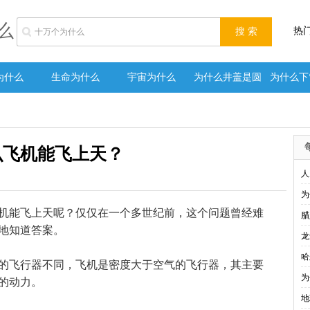
么
热
为什么
生命为什么
宇宙为什么
为什么井盖是圆
为什么下
的
化雪
么飞机能飞上天？
人
为
能飞上天呢？仅仅在一个多世纪前，这个问题曾经难
腊
地知道答案。
龙
哈
飞行器不同，飞机是密度大于空气的飞行器，其主要
为
的动力。
地