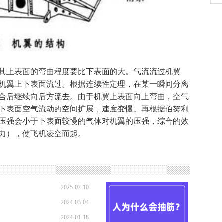
上表面的弯曲程度要比下表面的大。气流流过机翼
机翼上下表面流过。根据连续性定理，在某一瞬间分离
合后继续向后方流去。由于机翼上表面向上弯曲，空气
下表面空气流动的空间扩展，速度变慢。再根据伯努利
压强会小于下表面较慢的气体对机翼的压强，综合的效
力），使飞机凌空而起。
2025-07-10
2024-03-04
22:41:10
2024-01-18
10:21:52