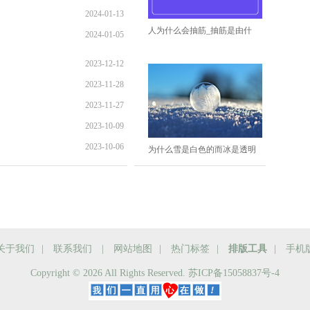
2024-01-13
09:54:59
人为什么会抽筋_抽筋是由什
2024-01-05
09:26:12
12:56:48
2023-12-12
2023-11-28
08:54:13
2023-11-27
09:12:26
2023-10-09
09:27:49
2023-10-06
12:55:52
为什么雪是白色的而冰是透明
10:36:06
？
关于我们
|
联系我们
|
网站地图
|
热门标签
|
排版工具
|
手机
Copyright © 2026 All Rights Reserved.
苏ICP备15058837号-4