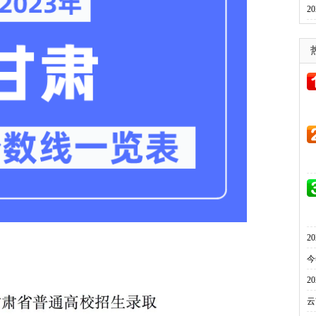
2
2
今
2
云