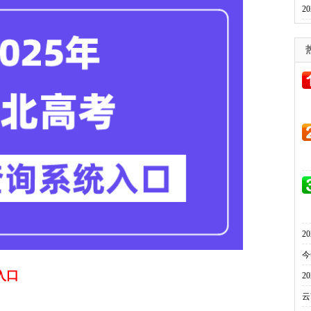
2
2
今
入口
2
云