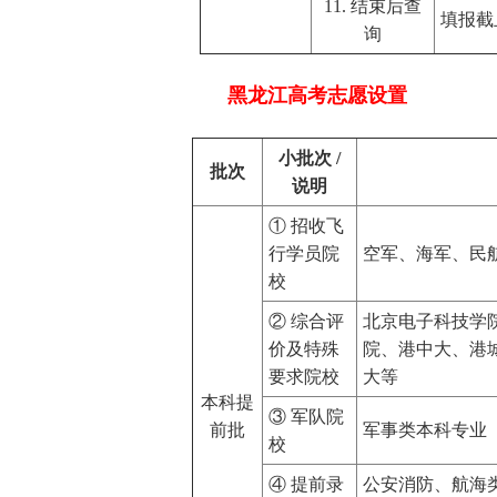
11. 结束后查
填报截
询
黑龙江高考志愿设置
小批次 /
批次
说明
① 招收飞
行学员院
空军、海军、民
校
② 综合评
北京电子科技学
价及特殊
院、港中大、港
要求院校
大等
本科提
③ 军队院
前批
军事类本科专业
校
④ 提前录
公安消防、航海