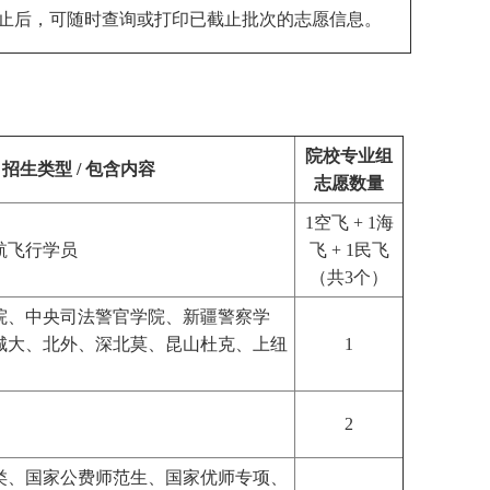
止后，可随时查询或打印已截止批次的志愿信息。
院校专业组
招生类型 / 包含内容
志愿数量
1空飞 + 1海
航飞行学员
飞 + 1民飞
（共3个）
院、中央司法警官学院、新疆警察学
城大、北外、深北莫、昆山杜克、上纽
1
2
类、国家公费师范生、国家优师专项、