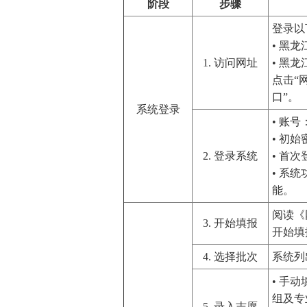
阶段
步骤
登录以
• 黑龙江省
1. 访问网址
• 黑龙江
点击“
口”。
系统登录
• 账
• 初
2. 登录系统
• 首
• 系
能。
阅读《
3. 开始填报
开始填
4. 选择批次
系统列
• 手
组及专
5. 录入志愿