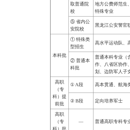
取普通院
地方公费师范生
校
特殊专业
⑤ 省内公
黑龙江公安警官
安院校
① 特殊类
高水平运动队、
型招生
本科批
普通本科专业（
② 普通本
作、八省区协作
科批
划、边防军人子
高职
① A段
高本贯通、航海
（专
科）提
② B段
定向培养军士
前批
高职
（专
—
普通高职专科专
科）批