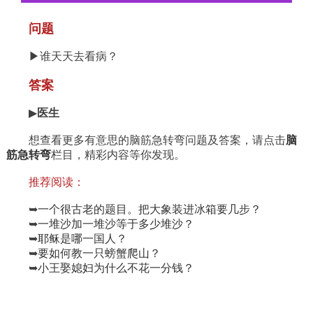
问题
▶谁天天去看病？
答案
▶
医生
想查看更多有意思的脑筋急转弯问题及答案，请点击
脑
筋急转弯
栏目，精彩内容等你发现。
推荐阅读：
➥
一个很古老的题目。把大象装进冰箱要几步？
➥
一堆沙加一堆沙等于多少堆沙？
➥
耶稣是哪一国人？
➥
要如何教一只螃蟹爬山？
➥
小王娶媳妇为什么不花一分钱？