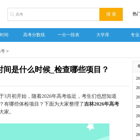
热
时间
高考分数线
一分一段表
大学库
专业
高考
>
检时间是什么时候_检查哪些项目？
2
2
月初开始，随着2026年高考临近，考生们也想知道
2
号？有哪些体检项目？下面为大家整理了
吉林2026年高考
2
大家。
2
2
2