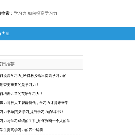
门搜索：
学习力
如何提高学习力
有力量
每日推荐
何提高学习力_哈佛教授给出提高学习力的
勤奋更重要的是学习力！
何培养儿童的英语学习力？
识力将被人工智能替代，学习力才是未来学
习力书单|高效学习,提升学习力的8本书！
习力与学习成绩的关系_如何判断一个人的学
学生提高学习力的四个锦囊