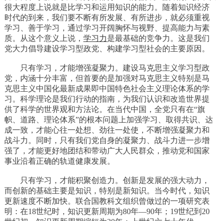
很大程度上说就是比学习和运用知识的能力。随着知识经济
时代的到来，我们要不断有所发展、有所进步，就必须重视
学习、善于学习，通过学习开阔胸怀与视野、提高能力与素
质。从这个意义上说，
学习力
是最基础的竞争力。这是我们
党大力倡导建设学习型政党、构建学习型社会的主要原因。
只有学习，才能增强凝聚力。建设马克思主义学习型政
党，内涵十分丰富，但首要的是加强对马克思主义特别是马
克思主义中国化最新成果即中国特色社会主义理论体系的学
习。科学理论是我们行动的指南，为我们认识和改造世界提
供了科学的世界观和方法论。在当代中国，全党只有在“旗
帜、道路、理论体系”的根本问题上加强学习、取得共识、达
成一致，才能心往一处想、劲往一处使，不断增强凝聚力和
战斗力。同时，只有我们党自身的凝聚力、战斗力进一步增
强了，才能更好地团结和带动广大人民群众，推动党和国家
事业沿着正确的轨道健康发展。
只有学习，才能积聚创造力。创新是发展的强大动力，
而创新的基础主要是知识，特别是新知识。当今时代，知识
更新速度不断加快。联合国教科文组织曾做过的一项研究表
明：在18世纪时，知识更新周期为80年—90年；19世纪到20