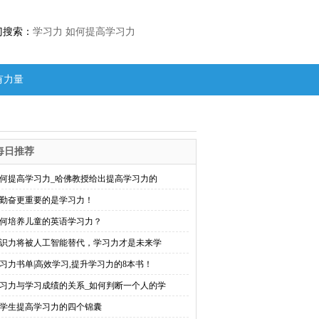
门搜索：
学习力
如何提高学习力
有力量
每日推荐
何提高学习力_哈佛教授给出提高学习力的
勤奋更重要的是学习力！
何培养儿童的英语学习力？
识力将被人工智能替代，学习力才是未来学
习力书单|高效学习,提升学习力的8本书！
习力与学习成绩的关系_如何判断一个人的学
学生提高学习力的四个锦囊