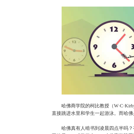
哈佛商学院的柯比教授（W·C·Kir
直接跳进水里和学生一起游泳。而哈佛
哈佛真有人啃书到凌晨四点半吗？有