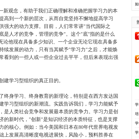
如
一新观念，有助于我们正确理解和准确把握学习力的本
提高到一个新的层次，从而自觉坚持不懈地提高学习
供强大的动力支撑。目前，人们常常讲"当代国际之
底是人才的竞争，管理的竞争"。这个"底"指的是什么
人无论他现在具备多少知识、一个企业无论它现在具备多
持续发展的动力，只有当其赋予"学习力"之后，才能焕
常看到的一些人或一些企业过去平平，但后来表现出强
建学习型组织的真正目的。
了终身学习、终身教育的新理论，特别是在西方发达国
建学习型组织的新潮流。实践告诉我们，学习力能赋予
学
，是人类社会竞争和发展最本质的竞争力。学习力是创
培
济的新时代，"创新"是知识经济的本质特征，也是支撑
学
力的核心。例如：当今美国和日本在80年代世界电视发
学
础上发展高清晰度电视进展快，风险小，预料胜券在