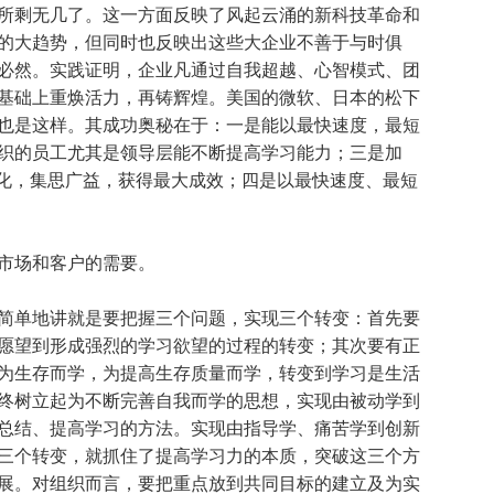
所剩无几了。这一方面反映了风起云涌的新科技革命和
的大趋势，但同时也反映出这些大企业不善于与时俱
必然。实践证明，企业凡通过自我超越、心智模式、团
基础上重焕活力，再铸辉煌。美国的微软、日本的松下
也是这样。其成功奥秘在于：一是能以最快速度，最短
织的员工尤其是领导层能不断提高学习能力；三是加
文化，集思广益，获得最大成效；四是以最快速度、最短
市场和客户的需要。
单地讲就是要把握三个问题，实现三个转变：首先要
愿望到形成强烈的学习欲望的过程的转变；其次要有正
为生存而学，为提高生存质量而学，转变到学习是生活
终树立起为不断完善自我而学的思想，实现由被动学到
总结、提高学习的方法。实现由指导学、痛苦学到创新
三个转变，就抓住了提高学习力的本质，突破这三个方
展。对组织而言，要把重点放到共同目标的建立及为实