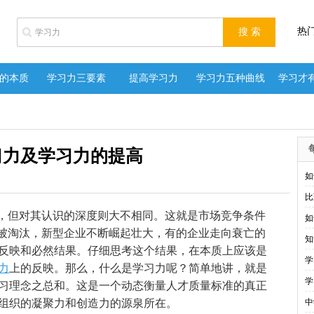
热
的本质
学习力三要素
提高学习力
学习力五种曲线
学习才
习力及学习力的提高
如
比
，但对其认识的深度则大不相同。这就是市场竞争条件
如
断被淘汰，新型企业不断崛起壮大，有的企业走向衰亡的
知
反映和必然结果。仔细思考这个结果，在本质上应该是
学
力
上的反映。那么，什么是学习力呢？简单地讲，就是
学
习理念之总和。这是一个动态衡量人才质量标准的真正
组织的凝聚力和创造力的源泉所在。
中