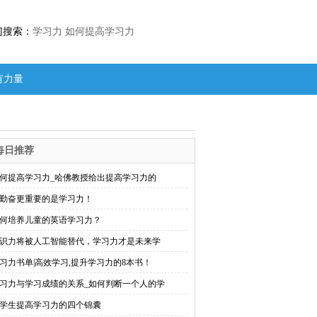
门搜索：
学习力
如何提高学习力
有力量
每日推荐
何提高学习力_哈佛教授给出提高学习力的
勤奋更重要的是学习力！
何培养儿童的英语学习力？
识力将被人工智能替代，学习力才是未来学
习力书单|高效学习,提升学习力的8本书！
习力与学习成绩的关系_如何判断一个人的学
学生提高学习力的四个锦囊